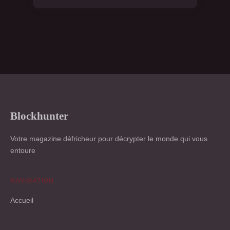
Blockhunter
Votre magazine défricheur pour décrypter le monde qui vous
entoure
NAVIGATION
Accueil